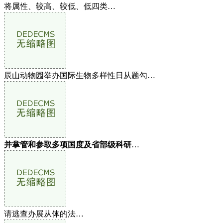
将属性、较高、较低、低四类…
辰山动物园举办国际生物多样性日从题勾…
并掌管和参取多项国度及省部级科研
…
请逃查办展从体的法…