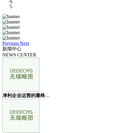
Previous
Next
新闻中心
NEWS CENTER
净利企业运营的最终
…