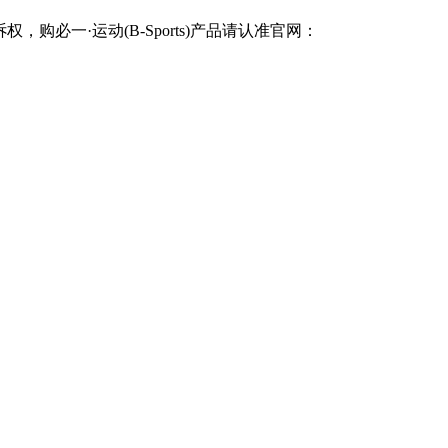
购必一·运动(B-Sports)产品请认准官网：