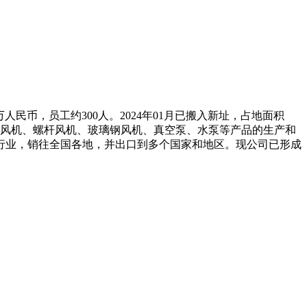
万人民币，员工约300人。2024年01月已搬入新址，占地面积
心风机、螺杆风机、玻璃钢风机、真空泵、水泵等产品的生产和
行业，销往全国各地，并出口到多个国家和地区。现公司已形成